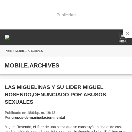
Publicidad
MENU
Inicio
» MOBILE.ARCHIVES
MOBILE.ARCHIVES
LAS MIGUELINAS Y SU LIDER MIGUEL
ROSENDO,DENUNCIADO POR ABUSOS
SEXUALES
Publicado en 18/04/p. m. 19:13
Por
grupos-de-manipulacion-mental
Miguel Rosendo, el líder de una secta que se construyó un chalet de casi
medio millón de euros La noticia ha salido finalmente a la luz. El último gran