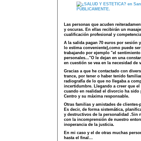
Las personas que acuden reiteradament
y oscuras. En ellas recibirán un masaje
cualificación profesional y competenci
A la salida pagan 70 euros por sesión y
lo estima conveniente),como puede ser 
trabajando por ejemplo "el sentimiento
personales..."O le dejan en una consta
en cuestión se vea en la necesidad de vo
Gracias a que he contactado con diver
trance, por tener o haber tenido famil
radiografía de lo que no llegaba a co
incertidumbre. Llegando a creer que e
cuando en realidad el divorcio ha sido 
Centro y su máxima responsable.
Otras familias y amistades de clientes
Es decir, de forma sistemática, planifi
y destructivos de la personalidad .Sin
con la incomprensión de nuestro entor
inoperancia de la justicia.
En mi caso y el de otras muchas perso
hasta el final…