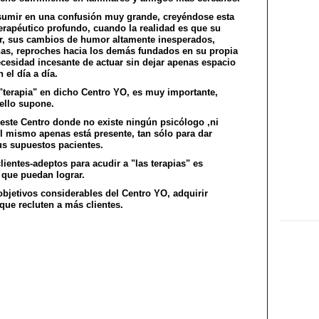
resumir en una confusión muy grande, creyéndose esta
erapéutico profundo, cuando la realidad es que su
r, sus cambios de humor altamente inesperados,
nas, reproches hacia los demás fundados en su propia
cesidad incesante de actuar sin dejar apenas espacio
 el día a día.
a "terapia" en dicho Centro YO, es muy importante,
ello supone.
 este Centro donde no existe ningún psicólogo ,ni
el mismo apenas está presente, tan sólo para dar
us supuestos pacientes.
ientes-adeptos para acudir a "las terapias" es
 que puedan lograr.
objetivos considerables del Centro YO, adquirir
que recluten a más clientes.