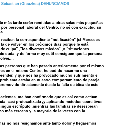
e más tarde serán remitidas a otras salas más pequeñas
 por personal laboral del Centro, no sé con exactitud su
as.
 reciben la correspondiente "notificación" (sí Mercedes
la de volver en los próximos días porque le está
 de culpa" ,"los diversos miedos" ,o "situaciones
nte duda ,y de forma muy sutil consiguen que la persona
lver....
sas personas que han pasado anteriormente por el mismo
iares en el mismo Centro, he podido hacerme una
mprender, y que nos ha provocado mucho sufrimiento e
l problema estaba en nuestro comportamiento de pareja,
promovido directamente desde la falta de ética de este
-pacientes, me han confirmado que es así como actúan.
cada ,casi protocolizada ,y aplicando métodos coercitivos
 ningún escrúpulo ,mientras las familias se desesperan
no más cercano y la mayoría de la veces con la
nas no nos resignamos ante tanto dolor y llegaremos