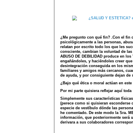
¿Me pregunto con qué fin? .Con el fi
psicológicamente a las personas, abusa
relatan por escrito todo los que les su
consciente, cambian la voluntad de l
ABUSO DE DEBILIDAD produce en los "t
engañándoles, y haciéndoles creer que
desintegración conseguida en los mism
familiares y amigos más cercanos, cua
de ayuda, y por consiguiente
dejan de 
¿Bajo qué ética o moral actúan en este
Por mi parte quisiera reflejar aquí to
Simplemente sus características física
(perece como si quisieran esconderse d
especie de vestíbulo dónde las person
he comentado. De este modo la Sra.
información, que posteriormente será u
derivara a sus colaboradores correspon