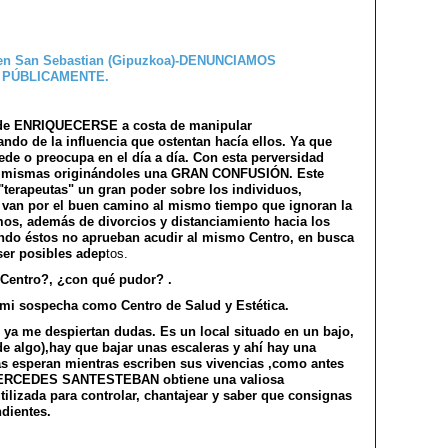
n de ENRIQUECERSE a costa de manipular
ndo de la influencia que ostentan hacía ellos. Ya que
cede o preocupa en el día a día. Con esta perversidad
as mismas originándoles una GRAN CONFUSIÓN. Este
erapeutas" un gran poder sobre los individuos,
 van por el buen camino al mismo tiempo que ignoran la
os, además de divorcios y distanciamiento hacia los
ndo éstos no aprueban acudir al mismo Centro, en busca
ser posibles adep
tos.
 Centro?, ¿con qué pudor? .
da mi sospecha como Centro de Salud y Estética.
s ya me despiertan dudas. Es un local situado en un bajo,
e algo),hay que bajar unas escaleras y ahí hay una
as esperan mientras escriben sus vivencias ,como antes
 MERCEDES SANTESTEBAN obtiene una valiosa
tilizada para controlar, chantajear y saber que consignas
dientes.