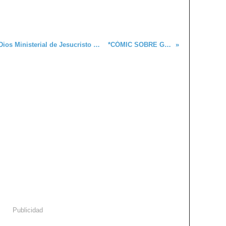
*LA CARA OCULTA DE LA Iglesia de Dios Ministerial de Jesucristo Internacional REPORTAJE DE INVESTIGACIÓN . Por :Damián Alejandro Pérez Pérez
*CÓMIC SOBRE GRUPOS COERCITIVOS.........
Publicidad