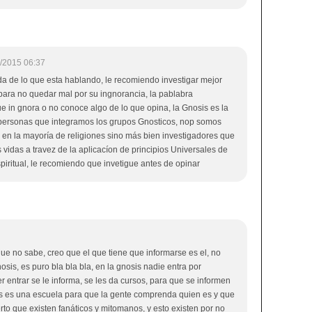
/2015 06:37
a de lo que esta hablando, le recomiendo investigar mejor
 para no quedar mal por su ingnorancia, la pablabra
ue in gnora o no conoce algo de lo que opina, la Gnosis es la
s personas que integramos los grupos Gnosticos, nop somos
en la mayoría de religiones sino más bien investigadores que
idas a travez de la aplicacíon de principios Universales de
piritual, le recomiendo que invetigue antes de opinar
ue no sabe, creo que el que tiene que informarse es el, no
is, es puro bla bla bla, en la gnosis nadie entra por
r entrar se le informa, se les da cursos, para que se informen
osis es una escuela para que la gente comprenda quien es y que
erto que existen fanáticos y mitomanos, y esto existen por no