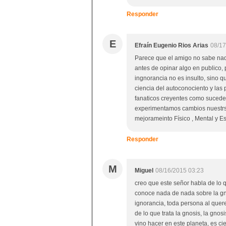
Responder
E
Efraín Eugenio Rios Arias
08/17
Parece que el amigo no sabe nad
antes de opinar algo en publico,
ingnorancia no es insulto, sino q
ciencia del autoconociento y la
fanaticos creyentes como sucede 
experimentamos cambios nuestrs v
mejorameinto Físico , Mental y Es
Responder
M
Miguel
08/16/2015 03:23
creo que este señor habla de lo q
conoce nada de nada sobre la gnos
ignorancia, toda persona al quere
de lo que trata la gnosis, la gn
vino hacer en este planeta, es ci